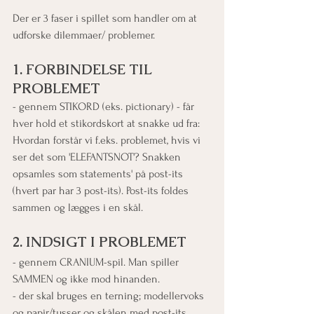
Der er 3 faser i spillet som handler om at 
udforske dilemmaer/ problemer. 
1. FORBINDELSE TIL 
PROBLEMET
- gennem STIKORD (eks. pictionary) - får 
hver hold et stikordskort at snakke ud fra: 
Hvordan forstår vi f.eks. problemet, hvis vi 
ser det som 'ELEFANTSNOT'? Snakken 
opsamles som statements' på post-its 
(hvert par har 3 post-its). Post-its foldes 
sammen og lægges i en skål.
2. INDSIGT I PROBLEMET
- gennem CRANIUM-spil. Man spiller 
SAMMEN og ikke mod hinanden.
- der skal bruges en terning; modellervoks 
og papir/tusser og skålen med post-its.