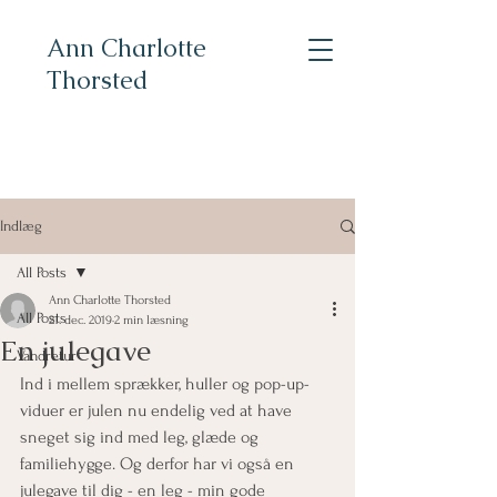
Ann Charlotte
Thorsted
Indlæg
All Posts
Ann Charlotte Thorsted
All Posts
21. dec. 2019
2 min læsning
En julegave
Vandretur
Ind i mellem sprækker, huller og pop-up-
viduer er julen nu endelig ved at have 
sneget sig ind med leg, glæde og 
familiehygge. Og derfor har vi også en 
julegave til dig - en leg - min gode 