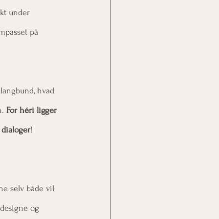
ekt under 
ompasset på 
klangbund, hvad 
. 
For héri ligger 
 dialoger
! 
ne selv både vil 
 designe og 