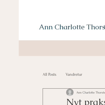
Ann Charlotte Thors
All Posts
Vandretur
Ann Charlotte Thorst
Nyt prak