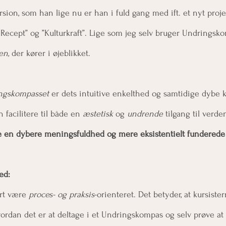
rsion, som han lige nu er han i fuld gang med ift. et nyt proj
å Recept” og ”Kulturkraft”. Lige som jeg selv bruger Undringsk
en, 
der kører i øjeblikket.
ngskompasset
 er dets intuitive enkelthed og samtidige dybe 
facilitere til både en 
æstetisk 
og 
undrende
 tilgang til verden
de en dybere meningsfuldhed og mere eksistentielt funderede
ed:
rt være 
proces- og praksis
-orienteret. Det betyder, at kursister
ordan det er at deltage i et Undringskompas og selv prøve at