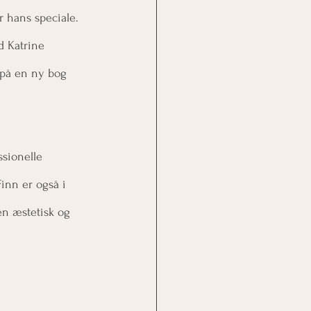
r hans speciale. 
d Katrine 
 på en ny bog 
ssionelle 
inn er også i 
n æstetisk og 