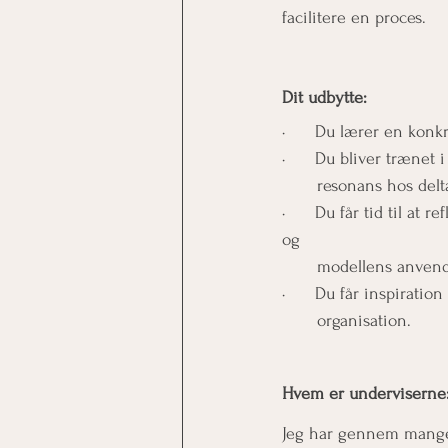
facilitere en proces.
Dit udbytte:
·      Du lærer en kon
·      Du bliver trænet
       resonans hos de
·      Du får tid til a
og
       modellens anve
·      Du får inspirat
       organisation.
Hvem er underviserne
Jeg har gennem mange år