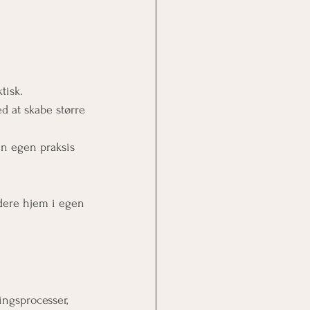
tisk.
ed at skabe større
in egen praksis 
idere hjem i egen
ingsprocesser, 