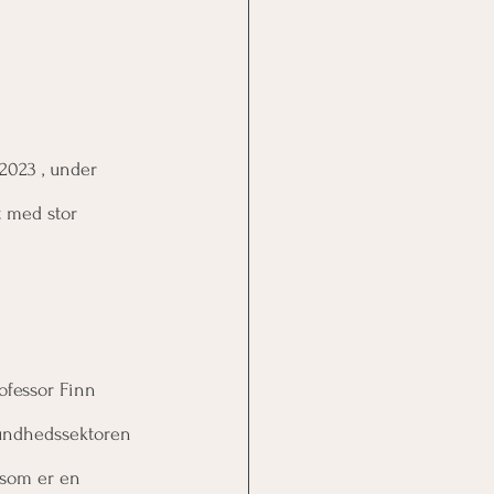
 2023 , under 
t med stor 
fessor Finn 
sundhedssektoren 
 som er en 