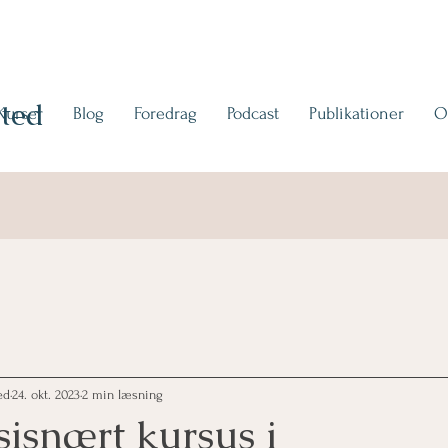
ted
Kurser
Blog
Foredrag
Podcast
Publikationer
O
ed
24. okt. 2023
2 min læsning
sisnært kursus i