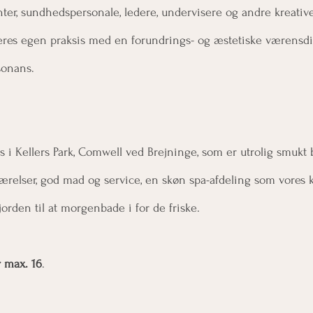
nter, sundhedspersonale, ledere, undervisere og andre kreativ
 deres egen praksis med en forundrings- og æstetiske værens
sonans.
os i Kellers Park, Comwell ved Brejninge, som er utrolig smukt
værelser, god mad og service, en skøn spa-afdeling som vores k
jorden til at morgenbade i for de friske.
r max. 16
.