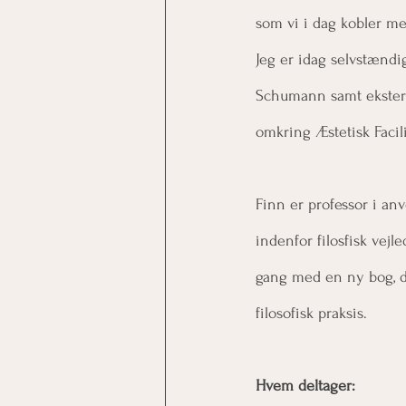
som vi i dag kobler med
Jeg er idag selvstænd
Schumann samt ekstern 
omkring Æstetisk Facili
Finn er professor i anv
indenfor filosfisk vej
gang med en ny bog, d
filosofisk praksis.
Hvem deltager: