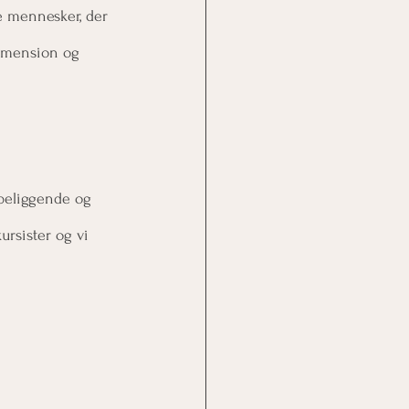
e mennesker, der 
dimension og 
 beliggende og 
ursister og vi 