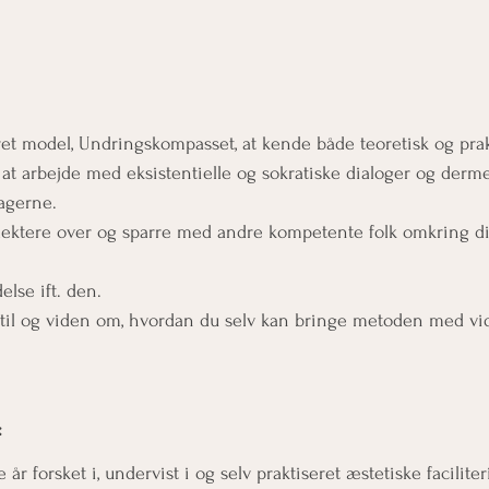
kret model, Undringskompasset, at kende både teoretisk og prak
 i at arbejde med eksistentielle og sokratiske dialoger og derm
ltagerne.
t reflektere over og sparre med andre kompetente folk omkring d
ndelse ift. den.
ion til og viden om, hvordan du selv kan bringe metoden med v
:
 forsket i, undervist i og selv praktiseret æstetiske faciliter