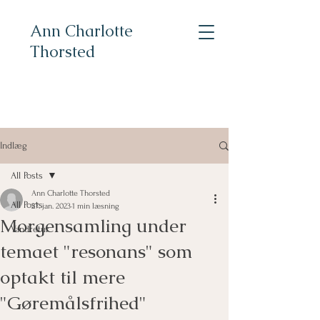
Ann Charlotte
Thorsted
Indlæg
All Posts
Ann Charlotte Thorsted
All Posts
27. jan. 2023
1 min læsning
Morgensamling under
Vandretur
temaet "resonans" som
optakt til mere
"Gøremålsfrihed"