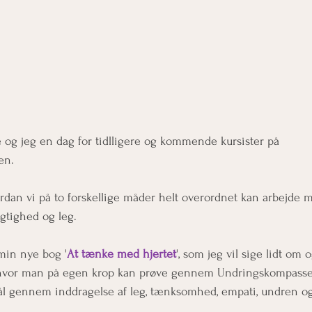
e og jeg en dag for tidlligere og kommende kursister på 
en. 
 hvordan vi på to forskellige måder helt overordnet kan arbejde 
gtighed og leg. 
min nye bog '
At tænke med hjertet
', som jeg vil sige lidt om o
s, hvor man på egen krop kan prøve gennem 
Undringskompasse
mål gennem inddragelse af leg, tænksomhed, empati, undren o