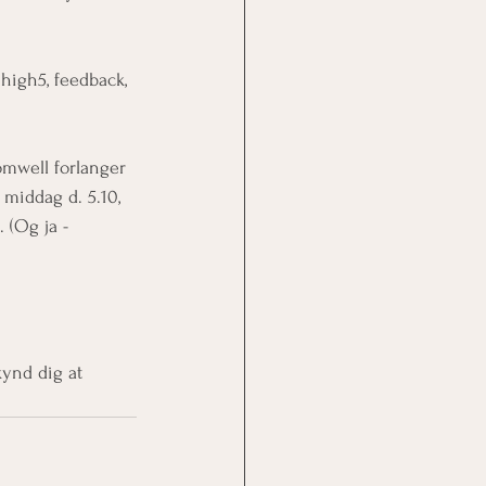
 high5, feedback, 
Comwell forlanger 
. middag d. 5.10, 
 (Og ja - 
kynd dig at 