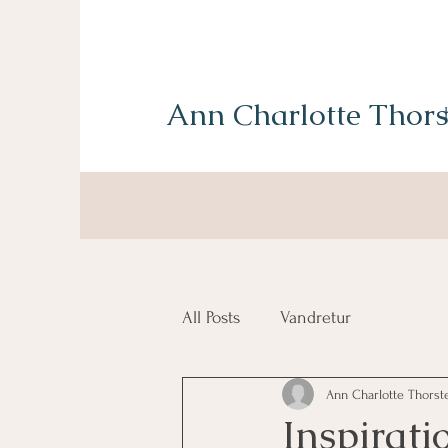
Ann Charlotte Thors
All Posts
Vandretur
Ann Charlotte Thorst
Inspirati