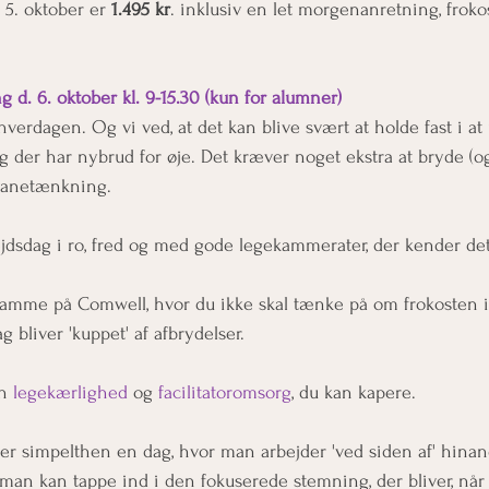
 5. oktober er 
1.495 kr
. inklusiv en let morgenanretning, froko
 d. 6. oktober kl. 9-15.30 (kun for alumner)
i hverdagen. Og vi ved, at det kan blive svært at holde fast i at
g der har nybrud for øje. Det kræver noget ekstra at bryde (o
vanetænkning. 
ejdsdag i ro, fred og med gode legekammerater, der kender det 
 ramme på Comwell, hvor du ikke skal tænke på om frokosten i
g bliver 'kuppet' af afbrydelser. 
n 
legekærlighed
 og 
facilitatoromsorg
, du kan kapere. 
simpelthen en dag, hvor man arbejder 'ved siden af' hina
an kan tappe ind i den fokuserede stemning, der bliver, når 