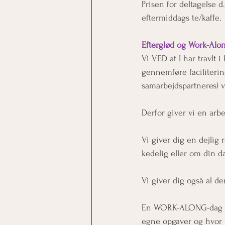
Prisen for deltagelse d.
eftermiddags te/kaffe.
Efterglød og Work-Along
Vi VED at I har travlt 
gennemføre faciliterin
samarbejdspartneres) 
Derfor giver vi en arb
Vi giver dig en dejlig
kedelig eller om din da
Vi giver dig også al de
En WORK-ALONG-dag er 
egne opgaver og hvor m