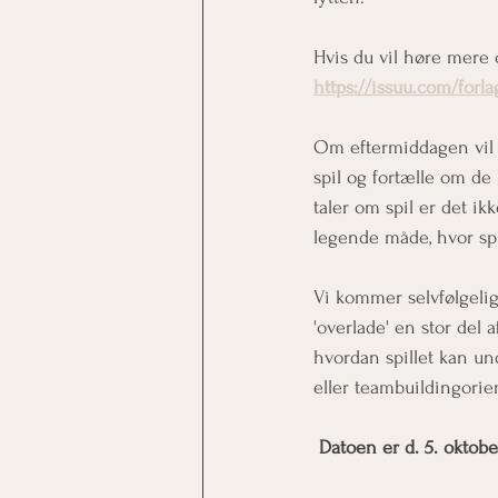
Hvis du vil høre mere 
https://issuu.com/forl
Om eftermiddagen vil K
spil og fortælle om de
taler om spil er det i
legende måde, hvor spil
Vi kommer selvfølgelig 
'overlade' en stor del af
hvordan spillet kan un
eller teambuildingorie
Datoen er d. 5. oktob