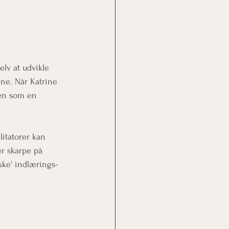
elv at udvikle 
ne. Når Katrine 
men som en 
litatorer kan 
er skarpe på 
ske' indlærings- 