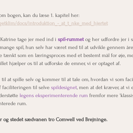
om bogen, kan du læse 1. kapitel her:
agetklim/docs/introduktion_-_at_t_nke_med_hjertet
atrine tage jer med ind i 
spil-rummet
 og her udfordre jer i s
 mange spil, hun selv har været med til at udvikle gennem åre
kke tænkt som en læringsproces med et bestemt mål for øje, 
let hjælper os til at udforske de emner, vi er optaget af. 
til at spille selv og kommer til at tale om, hvordan vi som faci
 faciliteringen til selve 
spildesignet
, men at det kræver, at vi 
derstøtte 
legens eksperimenterende rum 
fremfor mere 'klassi
nterede rum. 
er og stedet sædvanen tro Comwell ved Brejninge.