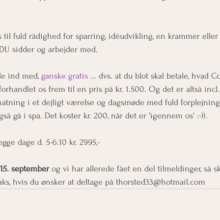
os til fuld rådighed for sparring, idéudvikling, en krammer eller
 DU sidder og arbejder med. 
de ind med, 
ganske gratis
 ... dvs. at du blot skal betale, hvad 
forhandlet os frem til en pris på kr. 1.500. Og det er altså incl
tning i et dejligt værelse og dagsmøde med fuld forplejning.
å gå i spa. Det koster kr. 200, når det er 'igennem os' :-)). 
begge dage d. 5-6.10 kr. 2995,-
 15. september
 og vi har allerede fået en del tilmeldinger, så s
aks, hvis du ønsker at deltage på thorsted33@hotmail.com