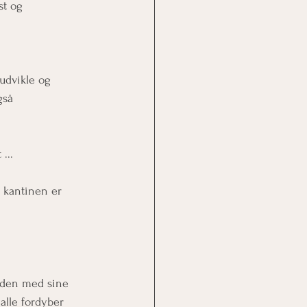
st og 
 udvikle og 
gså 
... 
 kantinen er 
nden med sine 
alle fordyber 