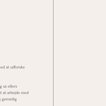
med at udforske 
g så ellers 
t 
at arbejde med 
g gensidig 