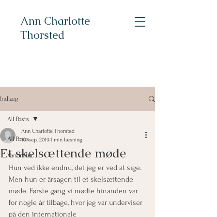
Ann Charlotte
Thorsted
Indlæg
All Posts
Ann Charlotte Thorsted
All Posts
19. sep. 2019
1 min læsning
Et skelsættende møde
Vandretur
Hun ved ikke endnu, det jeg er ved at sige. 
Men hun er årsagen til et skelsættende 
møde. Første gang vi mødte hinanden var 
for nogle år tilbage, hvor jeg var underviser 
på den internationale 