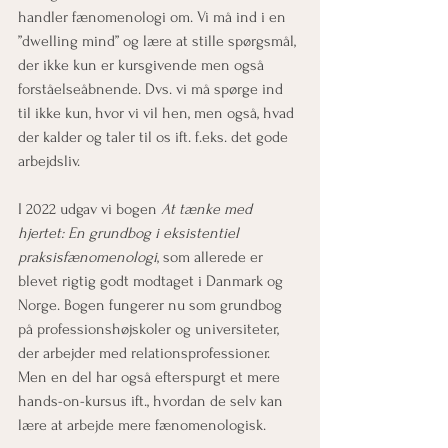
handler fænomenologi om. Vi må ind i en 
”dwelling mind” og lære at stille spørgsmål, 
der ikke kun er kursgivende men også 
forståelseåbnende. Dvs. vi må spørge ind 
til ikke kun, hvor vi vil hen, men også, hvad 
der kalder og taler til os ift. f.eks. det gode 
arbejdsliv.
I 2022 udgav vi bogen 
At tænke med 
hjertet: En grundbog i eksistentiel 
praksisfænomenologi
, som allerede er 
blevet rigtig godt modtaget i Danmark og 
Norge. Bogen fungerer nu som grundbog 
på professionshøjskoler og universiteter, 
der arbejder med relationsprofessioner. 
Men en del har også efterspurgt et mere 
hands-on-kursus ift., hvordan de selv kan 
lære at arbejde mere fænomenologisk. 