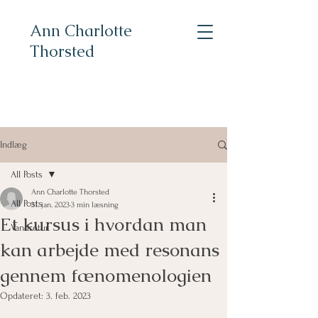
Ann Charlotte
Thorsted
Indlæg
All Posts
Ann Charlotte Thorsted
All Posts
31. jan. 2023
3 min læsning
Et kursus i hvordan man
Vandretur
kan arbejde med resonans
gennem fænomenologien
Opdateret:
3. feb. 2023