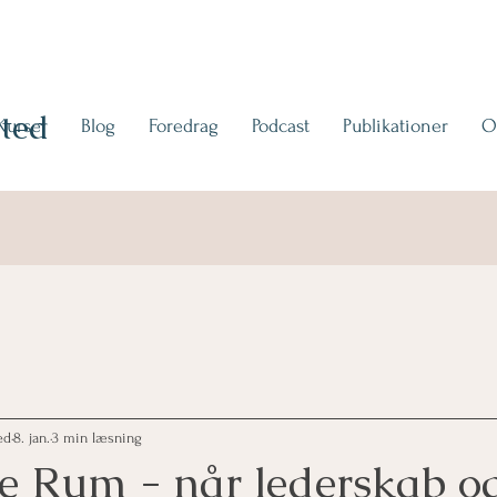
ted
Kurser
Blog
Foredrag
Podcast
Publikationer
O
ed
8. jan.
3 min læsning
e Rum - når lederskab og