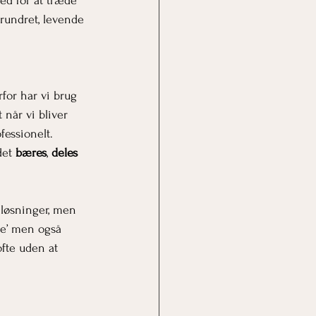
ed for at træde 
rundret, levende 
for har vi brug 
når vi bliver 
ofessionelt.
det 
bæres
, 
deles
 løsninger, men 
re’ men også 
fte uden at 