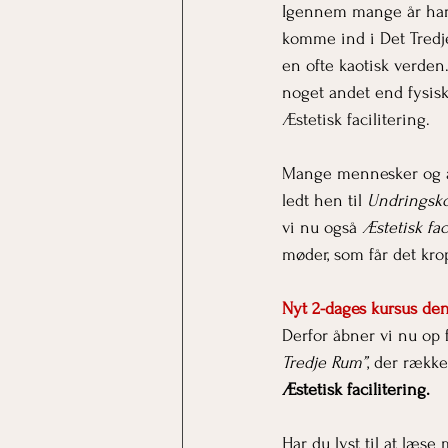
Igennem mange år har v
komme ind i Det Tredj
en ofte kaotisk verden
noget andet end fysis
Æstetisk facilitering.
Mange mennesker og ar
ledt hen til 
Undringsk
vi nu også 
Æstetisk fac
møder, som får det krop
Nyt 2-dages kursus den
Derfor åbner vi nu op f
Tredje Rum”
, der rækk
Æstetisk facilitering.
Har du lyst til at læse