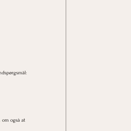
undspørgsmål:
n om også at 