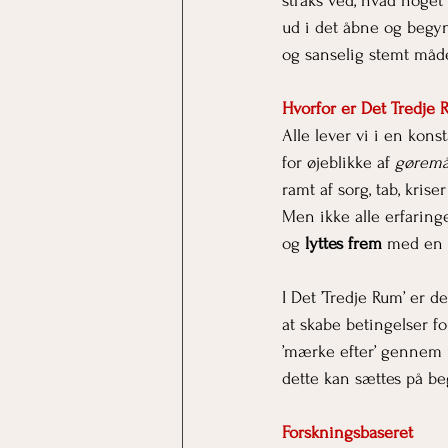
straks ved, hvad noget 
ud i det åbne og begyn
og sanselig stemt måd
Hvorfor er Det Tredje R
Alle lever vi i en kon
for øjeblikke af 
gøremå
ramt af sorg, tab, krise
Men ikke alle erfaringe
og 
lyttes frem
 med en 
I Det ’Tredje Rum’ er d
at skabe betingelser fo
’mærke efter’ gennem r
dette kan sættes på be
Forskningsbaseret