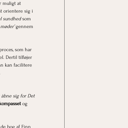
 muligt at 
orientere sig i 
el sundhed
 som 
møder’
 gennem 
proces, som har 
 Dertil tilføjer 
n kan facilitere 
.
 åbne sig for Det 
kompasset
 og 
de bog af Finn 