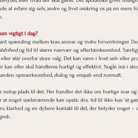
betyder, eller hvad der skal gøres. Det apofatiske giver muligh
de at erfare sig selv, andre og livet omkring os på en mere fo
e.
um vigtigt i dag?
stant spænding mellem krav, ansvar og indre forventninger. Der
lsfrihed
 og tid til større nærvær og eftertænksomhed. Særligt 
r eller står overfor store valg. Det kan være i livet selv eller pr
r kan eller skal håndteres hurtigt og effektivt. Nogle må i ste
anden opmærksomhed, dialog og empati end normalt.
er netop plads til det. Her handler det ikke om hurtige svar og
r at noget sjælsnærende kan opstå: dvs. tid til ikke kun ’at gø
o, klarhed og en dybere kontakt til det, der betyder noget – o
greb.