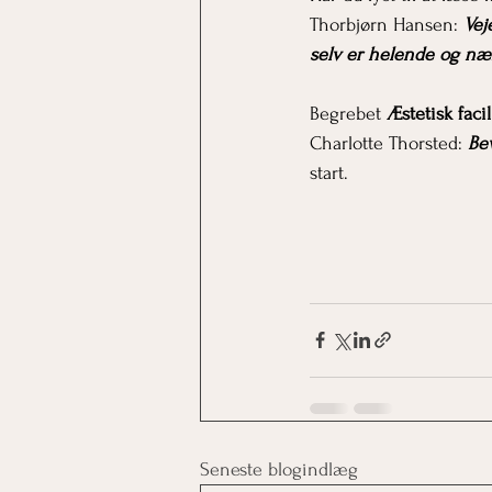
Thorbjørn Hansen:
 Vej
selv er helende og n
Begrebet 
Æstetisk facil
Charlotte Thorsted: 
Be
start. 
Seneste blogindlæg