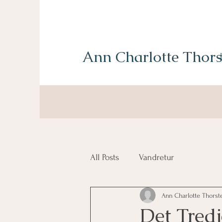
Ann Charlotte Thors
All Posts
Vandretur
Ann Charlotte Thorst
Det Tredj