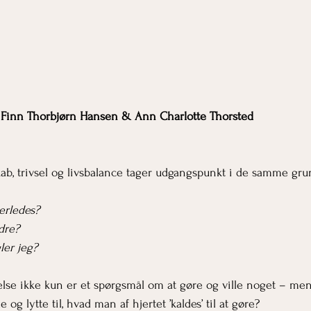
      Skrevet af Finn Thorbjørn Hansen & Ann Charlotte Thorsted
ab, trivsel og livsbalance tager udgangspunkt i de samme gr
erledes?
dre?
ler jeg?
lse ikke kun er et spørgsmål om at gøre og ville noget – me
e og lytte til, hvad man af hjertet ’kaldes’ til at gøre?