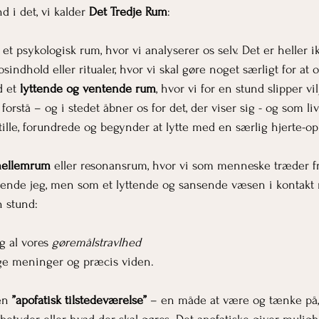
 i det, vi kalder 
Det Tredje Rum
:
et psykologisk rum, hvor vi analyserer os selv. Det er heller ik
indhold eller ritualer, hvor vi skal gøre noget særligt for at 
 et 
lyttende og ventende rum
, hvor vi for en stund slipper vilj
 forstå – og i stedet åbner os for det, der viser sig - og som liv
i stille, forundrede og begynder at lytte med en særlig hjert
ellemrum
 eller resonansrum, hvor vi som menneske træder f
ende jeg, men som et lyttende og sansende væsen i kontakt m
n stund:
og al vores 
gøremålstravlhed
ige meninger og præcis viden.
en
 ”apofatisk tilstedeværelse”
 – en måde at være og tænke på,