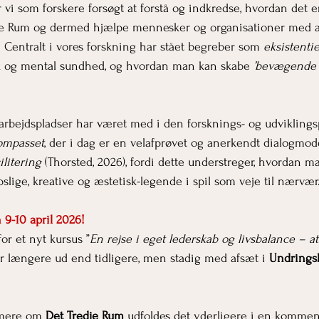
i som forskere forsøgt at forstå og indkredse, hvordan det er
e Rum og dermed hjælpe mennesker og organisationer med at 
. Centralt i vores forskning har stået begreber som 
eksistenti
k og mental sundhed, og hvordan man kan skabe 
’bevægende 
bejdspladser har været med i den forsknings- og udviklings
ompasset
, der i dag er en velafprøvet og anerkendt dialogmodel.
ilitering
 (Thorsted, 2026), fordi dette understreger, hvordan ma
slige, kreative og æstetisk-legende i spil som veje til nærvær
 9-10 april 2026!
or et nyt kursus ”
En rejse i eget lederskab og livsbalance
– at
er længere ud end tidligere, men stadig med afsæt i 
Undrings
 mere om 
Det Tredje Rum 
udfoldes det yderligere i en kommen