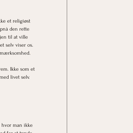
ke et religiøst 
opnå den rette 
en til at ville 
et selv viser os. 
e-opmærksomhed.
rem. Ikke som et 
ed livet selv.
 hvor man ikke 