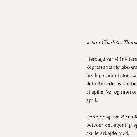
v. Ann Charlotte Thors
I lørdags var vi invite
Repræsentantskabs-kred
bryllup samme sted, så
det mindede os om bet
at spille. Vel og mærke
april.
Denne dag var vi saml
betyder det egentlig og
skulle arbejde med.