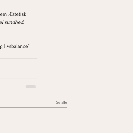
nem Æstetisk 
iel sundhed
.
g livsbalance”. 
Se alle