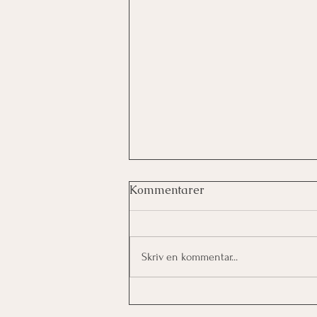
Kommentarer
Skriv en kommentar...
Nye mødeformer - nye
fællesskaber