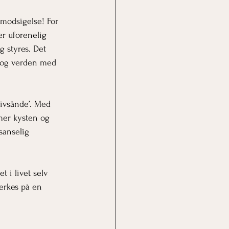
vmodsigelse! For 
er uforenelig 
 styres. Det 
n og verden med 
’livsånde’. Med 
mer kysten og 
sanselig 
 i livet selv 
ærkes på en 