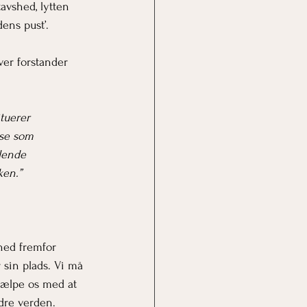
avshed, lytten 
ens pust’.
ver forstander 
tuerer 
lse som 
lende 
ken.”
hed fremfor 
sin plads. Vi må 
jælpe os med at 
dre verden.