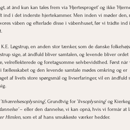
gt, at ånd kun kan tales frem via ’Hjertesproget’ og ikke ’Hjern
t ind i det inderste hjertekammer. Men inden vi møder den, 
res våben og efterlade disse i våbenhuset, før vi trådte ind i
t.
il K.E. Løgstrup, en anden stor tænker, som de danske folkehøjs
strup sige, at åndfuld bliver samtalen, og levende bliver ordet f
re, velreflekterede og foretagsomme selvbevidsthed. Først når v
, i fællesskabet og den levende samtale mødes omkring og er 
et af livets store spørgsmål og livserfaringer, vil en åndfuld
ig.
’
tilværelsesoplysning
’, Grundtvig for ’
livsoplysning
’ og Kierke
 dannelse’
 – eller den dannelse, vi kan opnå, hvis vi formår at 
er Himlen
, som et af hans smukkeste værker hedder.