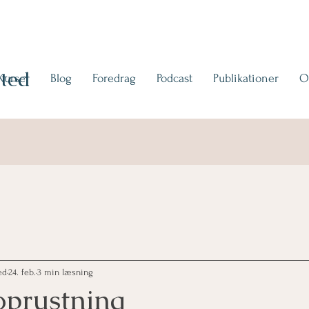
ted
Kurser
Blog
Foredrag
Podcast
Publikationer
O
ed
24. feb.
3 min læsning
oprustning