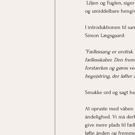
 Liljen og Fuglen, sig
og umiddelbare hengive
I introduktionen til sa
Simon Lægsgaard:
”Fællessang er erotisk
fællesskaber. Den fre
forstærkes og gøres v
begejstring, der løfte
Smukke ord og sagt hel
At opruste med våben 
åndelighed. Vi må der
give mere plads til f
løfte ånden og fremme 