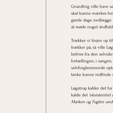
Grundtvig ville have sa
skal kunne mærkes hel
gamle dage nedlægge vo
at møde noget åndfuld
Trækker vi linjen op t
trækker på, så ville Løg
befries fra den selvsik
fortællingen, i sangen
selvforglemmende optag
tanke kunne indfinde s
Løgstrup kalder det for 
kalde det 
’eksistentiel
Marken og Fuglen und