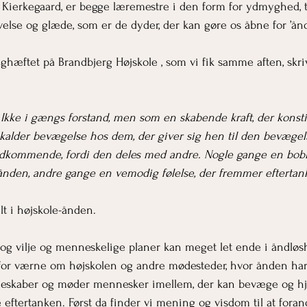
er Kierkegaard, er begge læremestre i den form for ydmyghed, t
lse og glæde, som er de dyder, der kan gøre os åbne for ’ånd
nghæftet på Brandbjerg Højskole , som vi fik samme aften, skri
. Ikke i gængs forstand, men som en skabende kraft, der konsti
mkalder bevægelse hos dem, der giver sig hen til den bevæge
edkommende, fordi den deles med andre. Nogle gange en bob
r ånden, andre gange en vemodig følelse, der fremmer eftertan
t i højskole-ånden.
og vilje og menneskelige planer kan meget let ende i åndløs
for værne om højskolen og andre mødesteder, hvor ånden har 
ælleskaber og møder mennesker imellem, der kan bevæge og h
eftertanken. Først da finder vi mening og visdom til at foran