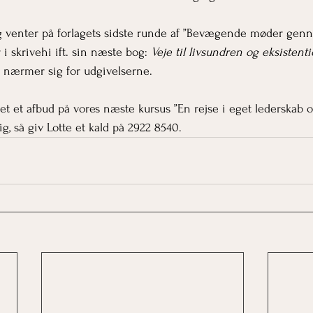
og venter på forlagets sidste runde af ”Bevægende møder gen
 i skrivehi ift. sin næste bog: 
Veje til livsundren og eksistent
n nærmer sig for udgivelserne.
fået et afbud på vores næste kursus ”En rejse i eget lederskab o
ig, så giv Lotte et kald på 2922 8540.