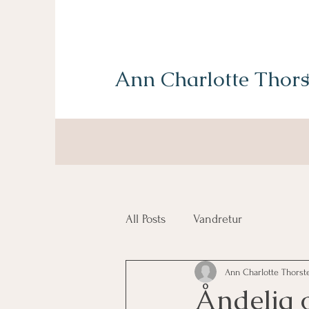
Ann Charlotte Thors
All Posts
Vandretur
Ann Charlotte Thorst
Åndelig 