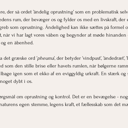
ere, der så ordet ’åndelig oprustning’ som en problematisk sel
hedens rum, der bevæger os og fylder os med en livskraft, der 
egreb som oprustning. Åndelighed kan ikke sættes på formel og
st, når vi har lagt vores våben og begynder at møde hinande
ind og en åbenhed.
a det græske ord ’
pheuma
’, der betyder ’vindpust’, ’åndedræt’, 
d som den stille brise eller havets rumlen, når bølgerne ram
ilbage igen som et ekko af en eviggyldig urkraft. En stærk og 
noget dybt i os.
ørgsmål om oprustning og kontrol. Det er en bevægelse - noget
naturens egen stemme, legens kraft, et fællesskab som det m