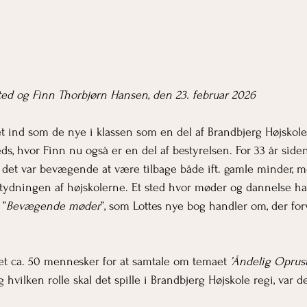
ted og Finn Thorbjørn Hansen, den 23. februar 2026
ret ind som de nye i klassen som en del af Brandbjerg Højskole
s, hvor Finn nu også er en del af bestyrelsen. For 33 år siden
 det var bevægende at være tilbage både ift. gamle minder, m
ydningen af højskolerne. Et sted hvor møder og dannelse har
 ”
Bevægende møder
”, som Lottes nye bog handler om, der forv
et ca. 50 mennesker for at samtale om temaet 
’Åndelig Oprus
 hvilken rolle skal det spille i Brandbjerg Højskole regi, var de