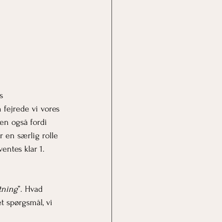
s 
 fejrede vi vores 
en også fordi 
 en særlig rolle 
entes klar 1. 
tning
”. Hvad 
t spørgsmål, vi 