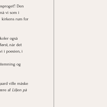
esproget’! Den 
må vi som i 
 kirkens rum for 
koler også 
ørst, når det 
i i poesien, i 
 stemning og 
gaard ville måske 
lære af 
Liljen på 